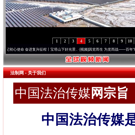
1
2
3
4
5
6
7
8
9
10
 奋进复兴征程丨宝塔山下好光景..
·[视频]
因党而生 为党而战——百年“纪”事⑧加强纪律
法制网
- 关于我们
中国法治传媒
网宗旨 c
中国法治传媒