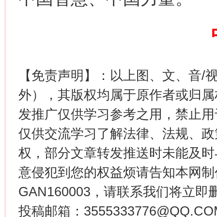
生
“刷贴”乱象丛生
【免责声明】：以上图、文、音/
外），其版权均属于原作者或归属
发推广仅供学习参考之用，禁止用
仅供交流学习了解法律、法规、政
权，部分文章转发推送时未能及时
意侵犯到您的权益烦请告知本网制作采编
揭批美国五大"原罪"
"炒
GAN160003，请联系我们将立即删
投稿邮箱：3555333776@QQ