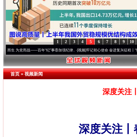
1
2
3
4
5
6
7
8
9
10
党而战——百年“纪”事⑧加强纪律..
·[视频]
牢记初心使命 奋进复兴征程丨“转折之城”激荡
首页
»
视频新闻
深度关注
深度关注丨