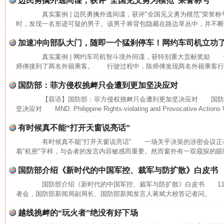
边民勇擒外逃间谍，获评“全国见义勇为模范”荣誉称号
真实案例 | 边民勇擒外逃间谍，获评"全国见义勇为模范"荣誉
时，发现一名形迹可疑的男子。该男子将背包隐藏在路边草丛中，并不断向
加速冲向部队大门，随即一个猛刹停车！网约车司机立功
真实案例 | 网约车司机智斗境外间谍，获特别重大贡献奖励 
师傅接到了两名外籍乘客。 行驶过程中，陈师傅发现两名外籍乘客行为
国防部：菲方侵权挑衅只会遭到更加坚决应对
【双语】国防部：菲方侵权挑衅只会遭到更加坚决应对 国防
坚决应对 MND: Philippine Rights-violating and Provocative Actions Wi
有时候真不能“打开天窗说亮话”
有时候真不能"打开天窗说亮话" 一场关乎决策的涉密会议正
着"机密"字样，与会者的发言内容敏感而重要。然而窗外有一双窥探的眼睛
网上购药对药下症？
国防部介绍《新时代的中国军控、裁军与防扩散》白皮书
国防部介绍《新时代的中国军控、裁军与防扩散》白皮书 11月
者会，国防部新闻局副局长、国防部新闻发言人蒋斌大校答记者问。 记
越线挑衅的“玩火者”绝没有好下场