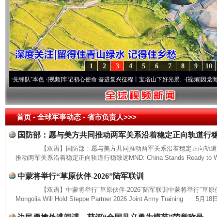
1
2
3
4
5
6
7
8
9
10
锋队”本色
·[视频]
牢记初心使命 奋进复兴征程丨宝塔山下好光景..
·[视频]
因党而生 为党
首页
- 全球军事动态 -
省市负责人>>>
国防部：愿与美方共同推动两军关系沿着稳定正向轨道行
【双语】国防部：愿与美方共同推动两军关系沿着稳定正向轨道
推动两军关系沿着稳定正向轨道行稳致远MND: China Stands Ready to Work
中蒙将举行“草原伙伴-2026”陆军联训
【双语】中蒙将举行"草原伙伴-2026"陆军联训中蒙将举行"草原伙伴-20
Mongolia Will Hold Steppe Partner 2026 Joint Army Training 5月18