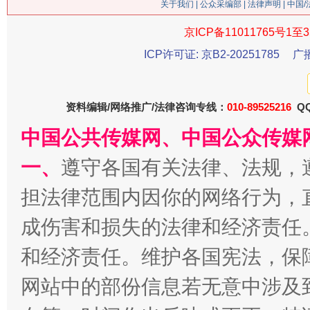
关于我们
|
公众采编部
|
法律声明
| 中国
京ICP备11011765号1至3
ICP许可证: 京B2-20251785
广
资料编辑/网络推广/法律咨询专线：
010-89525216
QQ
中国公共传媒网、中国公众传媒
习近平的博鳌关键词
魏明亮
一、
遵守各国有关法律、法规，
担法律范围内因你的网络行为，
成伤害和损失的法律和经济责任
和经济责任。维护各国宪法，保
网站中的部份信息若无意中涉及