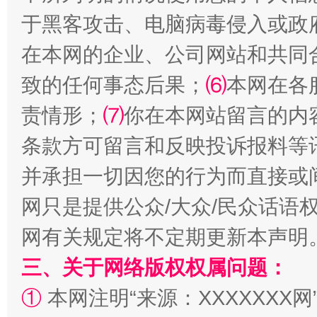
于黑客攻击、电脑病毒侵入或政
在本网的企业、公司网站和共同
致的任何事态后果；
⑹
本网在各
解纷+调解+退费，一次搞定
责情形；
⑺
你在本网站留言的内
条款方可留言和反映投诉报料等
并承担一切因您的行为而直接或
网只是提供公众/大众/民众话语
网有关规定将不定期更新本声明
三、关于网络版权权属问题：
站台名比不上好声名
①
本网注明“来源：XXXXXXX网