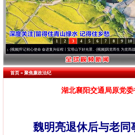
1
2
3
4
5
6
7
8
9
10
]
牢记初心使命 奋进复兴征程丨宝塔山下好光景..
·[视频]
因党而生 为党而战——百年“纪
首页
»
聚焦廉政法纪
湖北襄阳交通局原党委
魏明亮退休后与老同事