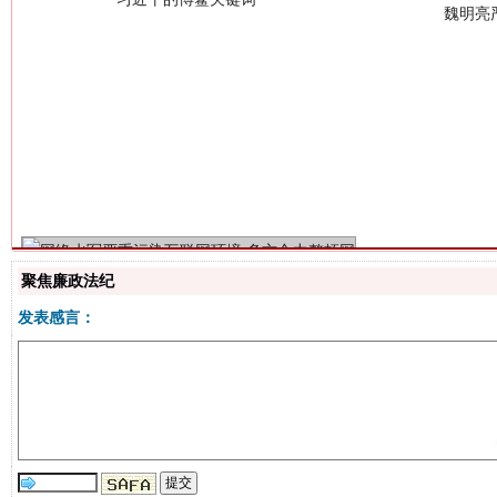
生
“刷贴”乱象丛生
聚焦廉政法纪
发表感言：
揭批美国五大"原罪"
"炒