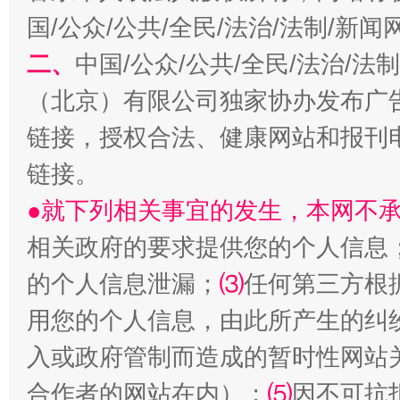
国/公众/公共/全民/法治/法制/新
二、
中国/公众/公共/全民/法治/
（北京）有限公司独家协办发布广
生
“刷贴”乱象丛生
链接，授权合法、健康网站和报刊
链接。
●就下列相关事宜的发生，本网不
相关政府的要求提供您的个人信息
的个人信息泄漏；
⑶
任何第三方根
用您的个人信息，由此所产生的纠
揭批美国五大"原罪"
"炒
入或政府管制而造成的暂时性网站
合作者的网站在内）；
⑸
因不可抗