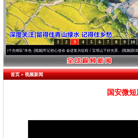
1
2
3
4
5
6
7
8
9
10
锋队”本色
·[视频]
牢记初心使命 奋进复兴征程丨宝塔山下好光景..
·[视频]
因党而生 为党而
首页
»
视频新闻
国安微短