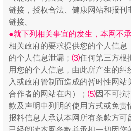
链接，授权合法、健康网站和报刊
链接。
●就下列相关事宜的发生，本网不
生
相关政府的要求提供您的个人信息
“刷贴”乱象丛生
的个人信息泄漏；
⑶
任何第三方根
用您的个人信息，由此所产生的纠
入或政府管制而造成的暂时性网站
合作者的网站在内）；
⑸
因不可抗
款及声明中列明的使用方式或免责
报料信息人承认本网所有条款方可
揭批美国五大"原罪"
"炒
已经阅读本网条款并承担一切因您