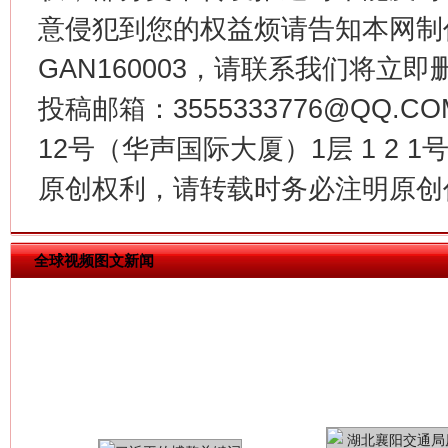
意侵犯到您的权益烦请告知本网制作采编
GAN160003，请联系我们将立即删
今
投稿邮箱：3555333776@QQ
在谋一域中谋全局
12号（华声国际大厦）1层 1 2
原创权利，请转载时务必注明原创作
全球视频图文新闻
习近平的博鳌关键词
魏明亮