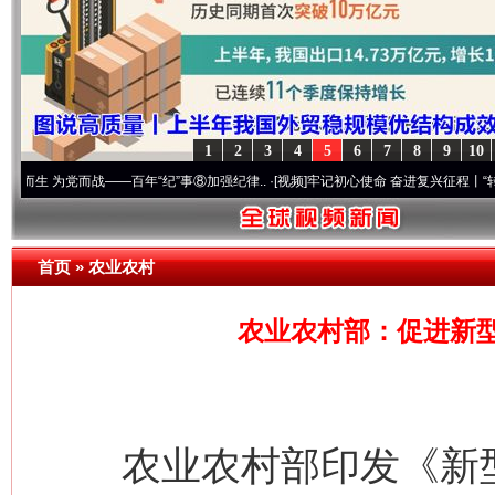
1
2
3
4
5
6
7
8
9
10
党而战——百年“纪”事⑧加强纪律..
·[视频]
牢记初心使命 奋进复兴征程丨“转折之城”激荡
首页
»
农业农村
农业农村部：促进新
农业农村部印发《新型