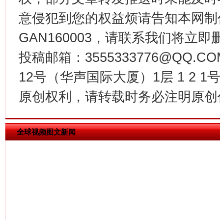
意侵犯到您的权益烦请告知本网制作采编
GAN160003，请联系我们将立即删
投稿邮箱：3555333776@QQ
揭批美国五大"原罪"
"炒
12号（华声国际大厦）1层 1 2
原创权利，请转载时务必注明原创作
全球视频图文新闻
解纷+调解+退费，一次搞定