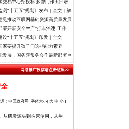
源交易中心招投标 多部门作出部署
监测“十五五”规划》发布｜全文｜解
意见推动互联网基础资源高质量发展
部署开展安全生产“打非治违”工作
建设“十五五”规划》印发｜全文
国家要提升孩子们这些能力素养
兴征程丨红船起航处 潮起..
·[视频]
一首歌的时间，读懂乐至的“诗与远方”
·[视频]
从《水
能发展，国务院常务会作最新部署⇒
网络推广投稿请点击这里>>
安全
来源：
中国政府网
字体大小[
大
中
小
]
，从研发源头到临床使用，从生