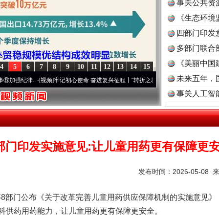
事关公共资
《生态环境
读
四部门印发
多部门联合
《美丽中国
4
5
6
7
8
9
10
11
12
13
14
15
未来五年，
..
·[视频]
牢记初心使命 奋进复兴征程丨“转折之城”激荡..
·[视频]
牢记初心使命 奋进复
事关人工智
部门印发实施意见:让儿童用药更有保障更
发布时间：2026-05-08 
部门公布《关于改革完善儿童用药供应保障机制的实施意见》
科供药用药能力，让儿童用药更有保障更安全。