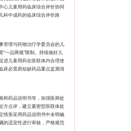
中心儿童用药临床综合评价协同
儿科中成药的临床综合评价路
事管理与药物治疗学委员会的儿
“神药”背后的真相
“一品两规”限制。持续做好儿
促进儿童用药在医联体内合理使
临床必需易短缺药品重点监测清
南和药品说明书等，加强医师处
处方点评，建立紧密型医联体处
定情形采用药品说明书中未明确
嘱的适宜性进行审核，严格规范
法官巧妙执行解纠纷