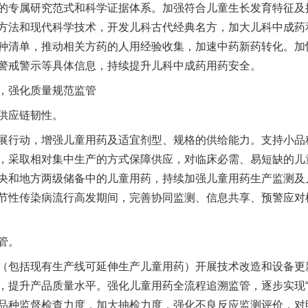
的专属研究范式和科学证据体系。加强符合儿童生长发育特征及
方法和现代科学技术，开发儿科古代经典名方，加大儿科中成药
种清单，推动相关方药的人用经验收集，加速中药新药转化。加
警戒警示等具体信息，持续提升儿科中成药用药安全。
强化质量规范监管
供应链韧性。
行动，增强儿童用药及适宜剂型、规格的供给能力。支持小品
，采取相对集中生产的方式保障供应，对临床必需、易短缺的儿
央和地方两级储备中的儿童用药，持续加强儿童用药生产监测及
节性传染病流行高发期间，完善协同监测、信息共享、预警应对
管。
包括现有生产线可延伸生产儿童用药）开展技术改造和设备更
，提升产品质量水平。强化儿童用药全流程追溯监管，逐步实现“
品种监督检查力度，加大抽检力度，强化不良反应监测评价，对