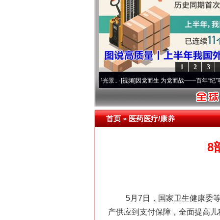
1
2
3
 奋进复兴征程丨宝塔山下好光景..
·[视频]
因党而生 为党而战——百年“纪”事⑧加强纪律
首页
»
医药医疗/康养
8
5月7日，国家卫生健康委等8
产供应到支付保障，全面提高儿