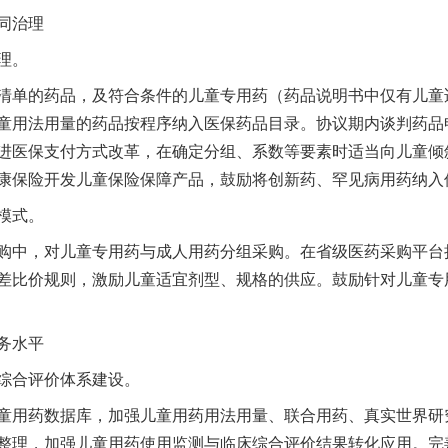
同治理
理。
单的药品，及符合条件的儿童专用药（药品说明书中仅有儿童
童用法用量的药品按程序纳入医保药品目录。协议期内谈判药品
进医保支付方式改革，在确定分组、系数等要素时适当向儿童倾
康保险开发儿童保险保障产品，鼓励将创新药、罕见病用药纳入
模式。
中，对儿童专用药与成人用药分组采购。在省级医药采购平台
差比价规则，激励儿童适宜剂型、规格的供应。鼓励针对儿童专
务水平
合评价体系建设。
用药数据库，加强儿童用药用法用量、联合用药、真实世界研
整理，加强儿童用药使用监测与临床综合评价结果转化应用。完