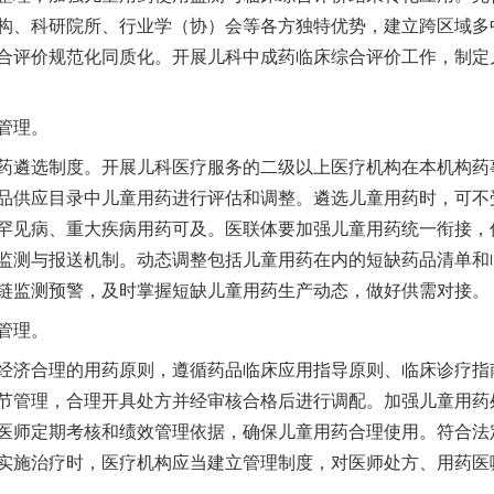
构、科研院所、行业学（协）会等各方独特优势，建立跨区域多
合评价规范化同质化。开展儿科中成药临床综合评价工作，制定
管理。
遴选制度。开展儿科医疗服务的二级以上医疗机构在本机构药
茶叶“炒上天”
品供应目录中儿童用药进行评估和调整。遴选儿童用药时，可不受
罕见病、重大疾病用药可及。医联体要加强儿童用药统一衔接，
监测与报送机制。动态调整包括儿童用药在内的短缺药品清单和
链监测预警，及时掌握短缺儿童用药生产动态，做好供需对接。
管理。
济合理的用药原则，遵循药品临床应用指导原则、临床诊疗指
节管理，合理开具处方并经审核合格后进行调配。加强儿童用药
医师定期考核和绩效管理依据，确保儿童用药合理使用。符合法
实施治疗时，医疗机构应当建立管理制度，对医师处方、用药医
谢谢有你温暖了四季