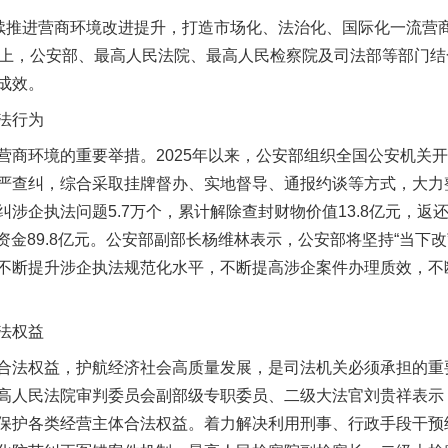
推进营商环境改进提升，打造市场化、法治化、国际化一流营商
发布会上，公安部、最高人民法院、最高人民检察院及司法部等部门
成效。
生物安全法正式实施
法行为
环境的重要举措。2025年以来，公安部组织全国公安机关开
严查纠，综合采取挂牌督办、实地督导、通报约谈等方式，大力
涉企执法问题5.7万个，累计解除查封财物价值13.8亿元，返还
放资金89.8亿元。公安部副部长杨维林表示，公安部将坚持“当下改
不断提升涉企执法规范化水平，不断提高涉企案件办理质效，不
法权益
法权益，护航经济社会高质量发展，是司法机关必须承担的重
"炒鞋教程"里的骗局
高人民法院审判委员会副部级专职委员、二级大法官刘贵祥表示，
保护各类经营主体合法权益。着力解决利用刑事、行政手段干预