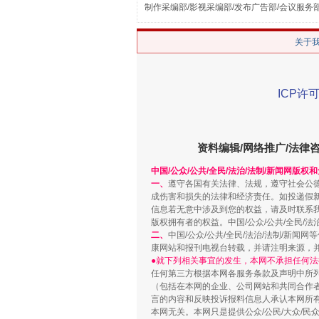
制作采编部/影视采编部/发布广告部/会议服务
关于
ICP许可
这是一记警钟！
资料编辑/网络推广/法律
中国/公众/公共/全民/法治/法制/新闻网版权
一、
遵守各国有关法律、法规，遵守社会公
成伤害和损失的法律和经济责任。如投递假
信息若无意中涉及到您的权益，请及时联系
版权拥有者的权益。中国/公众/公共/全民/法
二、
中国/公众/公共/全民/法治/法制/
康网站和报刊电视台转载，并请注明来源，
●就下列相关事宜的发生，本网不承担任何法
任何第三方根据本网各服务条款及声明中所
（包括在本网的企业、公司网站和共同合作
言的内容和反映投诉报料信息人承认本网所
本网无关。本网只是提供公众/公民/大众/