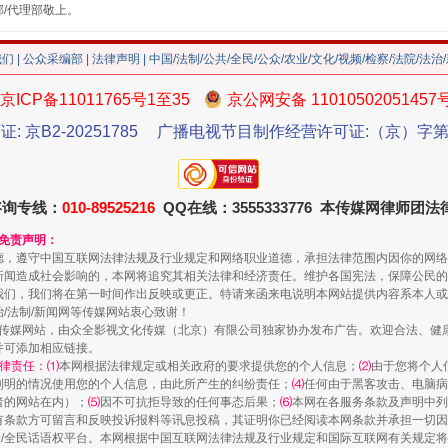
部/代理部敬上。
我们
|
公众采编部
|
法律声明
| 中国/法制/公共/全民/公众/农业/文化/视频/检察/法院/法治
京ICP备11011765号1至35
京公网安备 11010502051457
证: 京B2-20251785
广播电视节目制作经营许可证:（京）字第3
谢谢有你温暖了四季
咨询专线：
010-89525216
QQ在线：3555333776 本传媒网律师团
和免责声明：
德，遵守中国互联网法律法规及行业规定和网络职业道德，承担法律范围内因你的网络
新闻造成社会影响的，本网将追究其相关法律和经济责任。维护各国宪法，保障公民的
我们，我们将在第一时间作出反映或更正。特请来函来电说明本网站提供内容系本人或
治/法制/新闻网等传媒网站衷心致谢！
新闻网等传媒网站，由众全影视文化传媒（北京）有限公司独家协办发布广告。欢迎合法、
并可添加相应链接。
律责任：⑴
本网根据法律规定或相关政府的要求提供您的个人信息；
⑵
由于您将个人
列明的情况使用您的个人信息，由此所产生的纠纷责任；
⑷
任何由于黑客攻击、电脑病
者的网站在内）；
⑸
因不可抗拒导致的任何事态后果；
⑹
本网在各服务条款及声明中列
有条款方可留言和反映投诉报料等讯息投稿，其证明你已经阅读本网条款并承担一切因
民众/全民话语权平台。本网根据中国互联网法律法规及行业规定和国际互联网有关规定
今年投资意愿榜揭晓