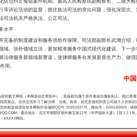
化防范纠正冤错案件机制。最高人民检察院副检察长、二级大检
行等诉讼活动的监督，抓住执法司法的突出问题，强化深层次、
法司法机关严格执法、公正司法。
务水平
完备的制度建设和服务供给作保障。司法部副部长武增介绍，
领域、涉外领域立法，更加精准服务中国式现代化建设。下一步
展法律服务新领域新赛道，使律师服务在发展新质生产力、做强
珠宝鉴定乱象
的作用。
中国
内容转载于网络（本网原创文章除外），其版权均属于原作者或归属权利人。我们尊
同其观点。仅供交流学习了解法律、法规、政策，如无意侵犯到贵公司或个人的知识
权益烦请告知本网制作采编部QQ号: 3555333776，微信号：GAN160003，请
3776@QQ.COM。通讯地址：北京市朝阳区朝外雅宝路12号（华声国际大厦）1层 1 
XXXXX网站。