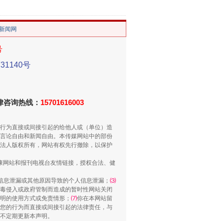
/新闻网
号
1140号
法官巧妙执行解纠纷
法律咨询热线：
15701616003
行为直接或间接引起的给他人或（单位）造
言论自由和新闻自由。本传媒网站中的部份
法人版权所有，网站有权先行撤除，以保护
健康网站和报刊电视台友情链接，授权合法、健
信息泄漏或其他原因导致的个人信息泄漏；
⑶
毒侵入或政府管制而造成的暂时性网站关闭
明的使用方式或免责情形；
⑺
你在本网站留
您的行为而直接或间接引起的法律责任，与
将不定期更新本声明。
新中国诞生的见证